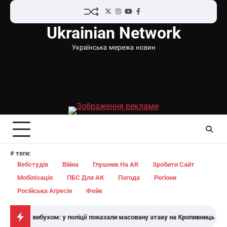
Перейти
Twitter
Instagram
YouTube
Facebook
до
Ukrainian Network
вмісту
Українська мережа новин
# теги:
Вебстудія
Війна
Глушник На АК
Зробити Сайт
Мобілізація
ПБС Для АК
Погода
Регіони
Російська Агресія
Фейк
ух за вибухом: у поліції показали масовану атаку на Кропивницький