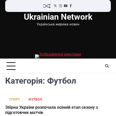
Перейти
Twitter
Instagram
YouTube
Facebook
до
Ukrainian Network
вмісту
Українська мережа новин
Категорія:
Футбол
СПОРТ
ФУТБОЛ
Збірна України розпочала осінній етап сезону з
підготовчих матчів