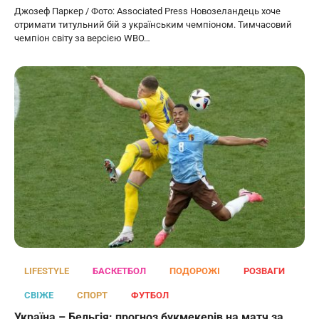
Джозеф Паркер / Фото: Associated Press Новозеландець хоче
отримати титульний бій з українським чемпіоном. Тимчасовий
чемпіон світу за версією WBO…
LIFESTYLE
БАСКЕТБОЛ
ПОДОРОЖІ
РОЗВАГИ
СВІЖЕ
СПОРТ
ФУТБОЛ
Україна – Бельгія: прогноз букмекерів на матч за