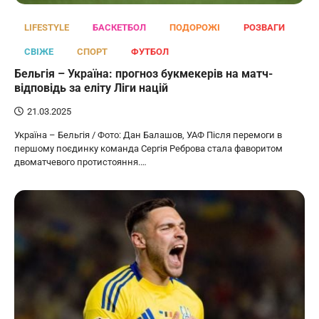
LIFESTYLE
БАСКЕТБОЛ
ПОДОРОЖІ
РОЗВАГИ
СВІЖЕ
СПОРТ
ФУТБОЛ
Бельгія – Україна: прогноз букмекерів на матч-
відповідь за еліту Ліги націй
21.03.2025
Україна – Бельгія / Фото: Дан Балашов, УАФ Після перемоги в
першому поєдинку команда Сергія Реброва стала фаворитом
двоматчевого протистояння.…