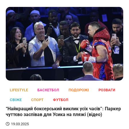
LIFESTYLE
БАСКЕТБОЛ
ПОДОРОЖІ
РОЗВАГИ
СВІЖЕ
СПОРТ
ФУТБОЛ
“Найкращий боксерський виклик усіх часів”: Паркер
чуттєво заспівав для Усика на пляжі (відео)
19.03.2025