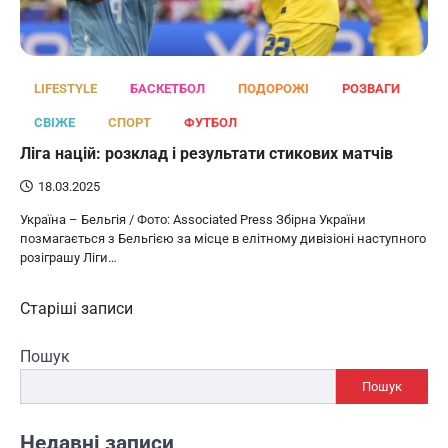
LIFESTYLE
БАСКЕТБОЛ
ПОДОРОЖІ
РОЗВАГИ
СВІЖЕ
СПОРТ
ФУТБОЛ
Ліга націй: розклад і результати стикових матчів
18.03.2025
Україна – Бельгія / Фото: Associated Press Збірна України
позмагається з Бельгією за місце в елітному дивізіоні наступного
розіграшу Ліги…
Навігація
Старіші записи
за
Пошук
записами
Пошук
Недавні записи