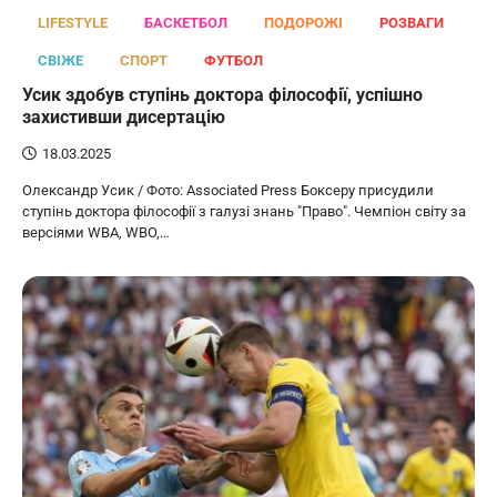
LIFESTYLE
БАСКЕТБОЛ
ПОДОРОЖІ
РОЗВАГИ
СВІЖЕ
СПОРТ
ФУТБОЛ
Усик здобув ступінь доктора філософії, успішно
захистивши дисертацію
18.03.2025
Олександр Усик / Фото: Associated Press Боксеру присудили
ступінь доктора філософії з галузі знань "Право". Чемпіон світу за
версіями WBA, WBO,…