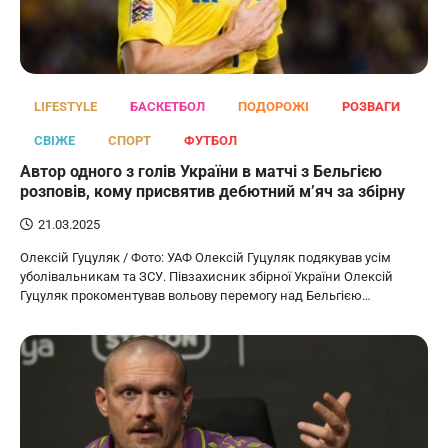
LIFESTYLE
БАСКЕТБОЛ
ПОДОРОЖІ
РОЗВАГИ
СВІЖЕ
СПОРТ
ФУТБОЛ
Автор одного з голів України в матчі з Бельгією
розповів, кому присвятив дебютний м’яч за збірну
21.03.2025
Олексій Гуцуляк / Фото: УАФ Олексій Гуцуляк подякував усім
уболівальникам та ЗСУ. Півзахисник збірної України Олексій
Гуцуляк прокоментував вольову перемогу над Бельгією…