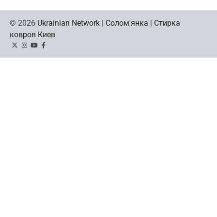
© 2026
Ukrainian Network
|
Солом'янка
|
Стирка
ковров Киев
Twitter
Instagram
YouTube
Facebook