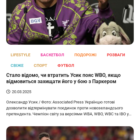
LIFESTYLE
БАСКЕТБОЛ
ПОДОРОЖІ
РОЗВАГИ
СВІЖЕ
СПОРТ
ФУТБОЛ
Стало відомо, чи втратить Усик пояс WBO, якщо
відмовиться захищати його у бою з Паркером
20.03.2025
Олександр Усик / Фото: Associated Press Українцю готові
дозволити відтермінувати поєдинок проти новозеландсього
претендента. Чемпіон світу за версіями WBA, WBO, WBC та IBO у…