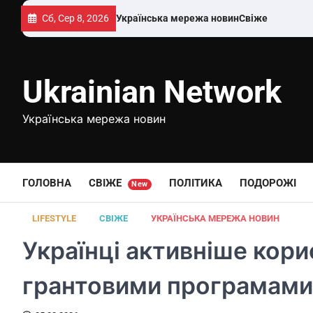
Перейти
Сб, Сер 8, 2026
Українська мережа новин
Свіже
до
вмісту
Ukrainian Network
Українська мережа новин
ГОЛОВНА
СВІЖЕ
ПОЛІТИКА
ПОДОРОЖІ
New
LIFESTYLE
СВІЖЕ
УКРАЇНСЬКА МЕРЕЖА НОВИН
Українці активніше кор
грантовими програмами