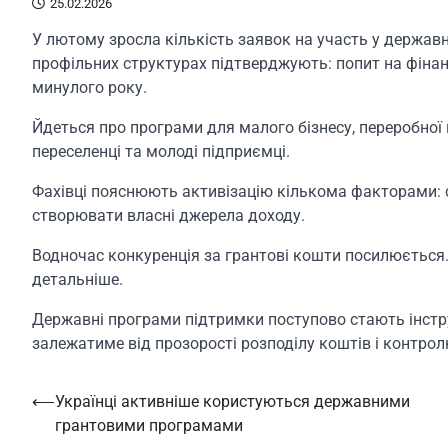
25.02.2026
У лютому зросла кількість заявок на участь у держав
профільних структурах підтверджують: попит на фінан
минулого року.
Йдеться про програми для малого бізнесу, переробної г
переселенці та молоді підприємці.
Фахівці пояснюють активізацію кількома факторами: с
створювати власні джерела доходу.
Водночас конкуренція за грантові кошти посилюється. 
детальніше.
Державні програми підтримки поступово стають інстр
залежатиме від прозорості розподілу коштів і контрол
Навігація
⟵
Українці активніше користуються державними
грантовими програмами
записів