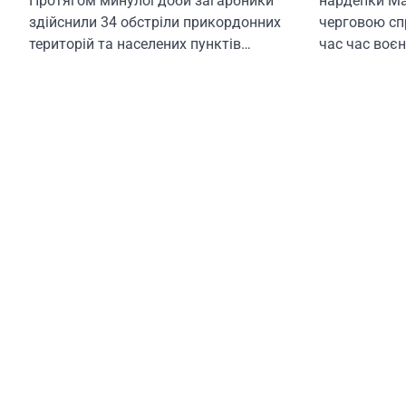
Протягом минулої доби загарбники
нардепки Ма
здійснили 34 обстріли прикордонних
черговою сп
територій та населених пунктів…
час час воє