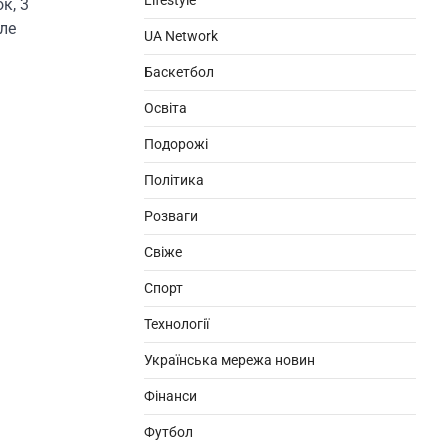
Lifestyle
к, 3
але
UA Network
Баскетбол
Освіта
Подорожі
Політика
Розваги
Свіже
Спорт
Технології
Українська мережа новин
Фінанси
Футбол