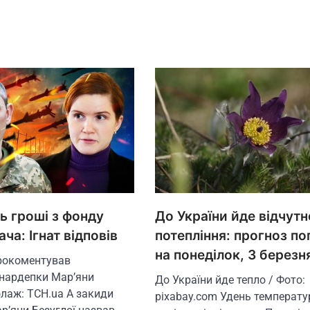
ь гроші з фонду
До України йде відчутн
ча: Ігнат відповів
потепління: прогноз по
на понеділок, 3 березн
прокоментував
нардепки Мар’яни
До України йде тепло / Фото:
олаж: ТСН.ua А закиди
pixabay.com Удень температу