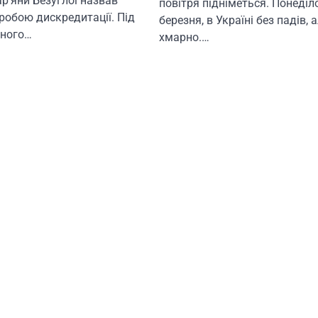
р’яни Безуглої назвав
повітря підніметься. Понеділо
робою дискредитації. Під
березня, в Україні без падів, 
нного…
хмарно.…