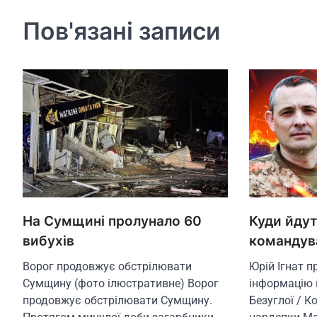
Пов'язані записи
На Сумщині пролунало 60
Куди йдут
вибухів
командува
Ворог продовжує обстрілювати
Юрій Ігнат 
Сумщину (фото ілюстративне) Ворог
інформацію 
продовжує обстрілювати Сумщину.
Безуглої / К