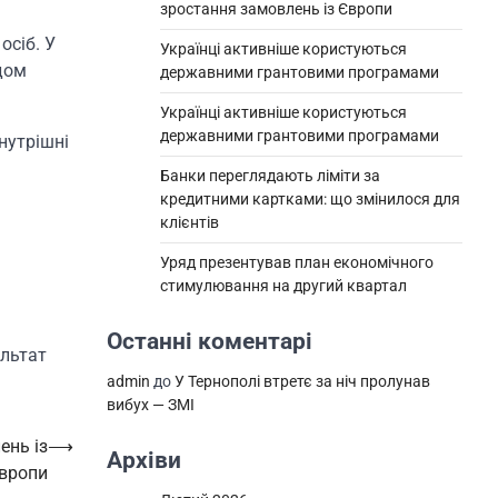
зростання замовлень із Європи
осіб. У
Українці активніше користуються
дом
державними грантовими програмами
Українці активніше користуються
державними грантовими програмами
нутрішні
Банки переглядають ліміти за
кредитними картками: що змінилося для
клієнтів
Уряд презентував план економічного
стимулювання на другий квартал
Останні коментарі
ультат
admin
до
У Тернополі втретє за ніч пролунав
вибух — ЗМІ
ень із
⟶
Архіви
вропи