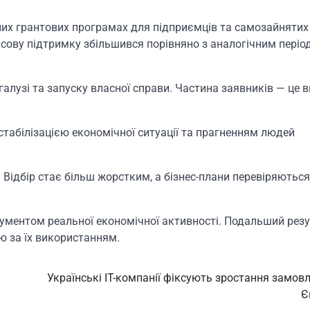
них грантових програмах для підприємців та самозайнятих 
сову підтримку збільшився порівняно з аналогічним періо
алузі та запуску власної справи. Частина заявників — це в
табілізацією економічної ситуації та прагненням людей
Відбір стає більш жорстким, а бізнес-плани перевіряються
ументом реальної економічної активності. Подальший рез
ю за їх використанням.
Українські IT-компанії фіксують зростання замовл
Є