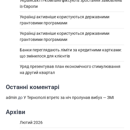
Українські IT-компанії фіксують зростання замовлень
із Європи
Українці активніше користуються державними
грантовими програмами
Українці активніше користуються державними
грантовими програмами
Банки переглядають ліміти за кредитними картками:
що змінилося для клієнтів
Уряд презентував план економічного стимулювання
на другий квартал
Останні коментарі
admin
до
У Тернополі втретє за ніч пролунав вибух — ЗМІ
Архіви
Лютий 2026