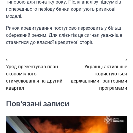
типовою для початку року. Після аналізу підсумків
попереднього періоду банки коригують ризикові
моделі.
Ринок кредитування поступово переходить у більш
обережний режим. Для клієнтів це сигнал уважніше
ставитися до власної кредитної історії.
Навігація
⟵
⟶
Уряд презентував план
Українці активніше
записів
економічного
користуються
стимулювання на другий
державними грантовими
квартал
програмами
Пов'язані записи