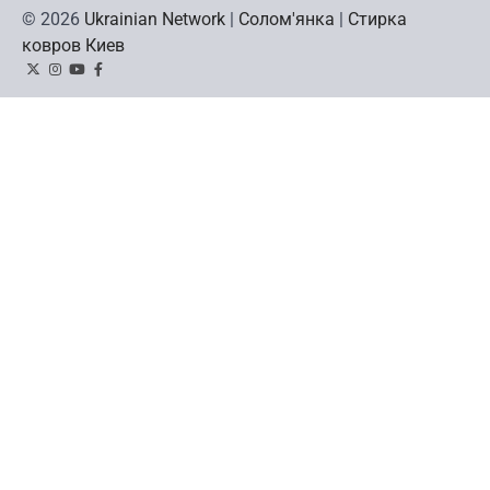
© 2026
Ukrainian Network
|
Солом'янка
|
Стирка
ковров Киев
Twitter
Instagram
YouTube
Facebook