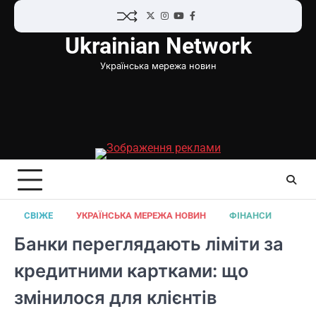
Перейти
Twitter
Instagram
YouTube
Facebook
до
Ukrainian Network
вмісту
Українська мережа новин
СВІЖЕ
УКРАЇНСЬКА МЕРЕЖА НОВИН
ФІНАНСИ
Банки переглядають ліміти за
кредитними картками: що
змінилося для клієнтів