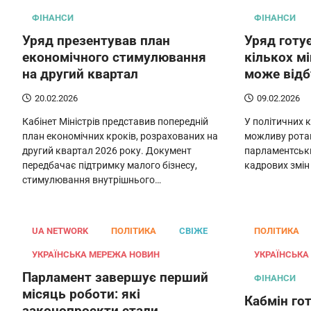
ФІНАНСИ
ФІНАНСИ
Уряд презентував план
Уряд готує
економічного стимулювання
кількох мі
на другий квартал
може відб
20.02.2026
09.02.2026
Кабінет Міністрів представив попередній
У політичних 
план економічних кроків, розрахованих на
можливу ротац
другий квартал 2026 року. Документ
парламентськи
передбачає підтримку малого бізнесу,
кадрових змін
стимулювання внутрішнього…
UA NETWORK
ПОЛІТИКА
СВІЖЕ
ПОЛІТИКА
УКРАЇНСЬКА МЕРЕЖА НОВИН
УКРАЇНСЬКА
Парламент завершує перший
ФІНАНСИ
місяць роботи: які
Кабмін гот
законопроєкти стали