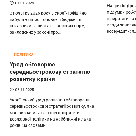
01.01.2026
Наприкінці ро
підсумки робо
З початку 2026 року в Україні офіційно
пріоритети на
набули чинності оновлені бюджетні
влади заявляю
показники та низка фінансових норм,
зосередитися
закладених у законі про…
ПОЛІТИКА
Уряд обговорює
середньострокову стратегію
розвитку країни
06.11.2025
Український уряд розпочав обговорення
середньострокової стратегії розвитку, яка
має визначити ключові пріоритети
державної політики на найближчі кілька
років. За словами…