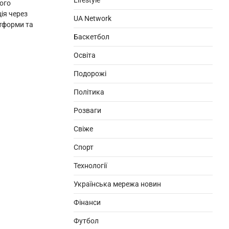
Lifestyle
ого
ія через
UA Network
атформи та
Баскетбол
Освіта
Подорожі
Політика
Розваги
Свіже
Спорт
Технології
Українська мережа новин
Фінанси
Футбол