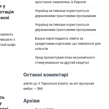
зростання замовлень із Європи
и у
Українці активніше користуються
ротація
державними грантовими програмами
есні
Українці активніше користуються
державними грантовими програмами
оворюють
Банки переглядають ліміти за
рмацією з
кредитними картками: що змінилося для
ації щодо
клієнтів
Уряд презентував план економічного
стимулювання на другий квартал
Останні коментарі
admin
до
У Тернополі втретє за ніч пролунав
вибух — ЗМІ
сь
Архіви
у
стві