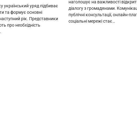
наголошує на важливості відкрит
ку український уряд підбиває
діалогу з громадянами. Комунікац
ти та формує основні
публічні консультації, онлайн-пл
 наступний рік. Представники
соціальні мережі стає…
ть про необхідність
…