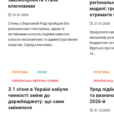
регіональ
ключовими
моделі: г
отримати 
31.01.2026
Січень у Верховній Раді пройшов без
21.01.2026
резонансних голосувань, однак із
Уряд розпочав
активними консультаціями навколо
механізму роз
кількох економічних та адміністративних
бюджетом та 
ініціатив. Серед ключових…
Йдеться про п
та…
ПОЛІТИКА
СВІЖЕ
ПОЛІТИКА
УКРАЇНСЬКА МЕРЕЖА НОВИН
УКРАЇНСЬКА
З 1 січня в Україні набули
Уряд підб
чинності зміни до
та визнача
держбюджету: що саме
2026-й
змінилося
31.12.2025