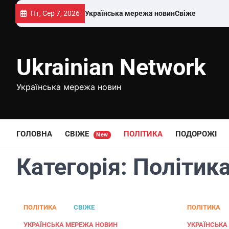
Перейти
Пт, Сер 7, 2026
Українська мережа новин
Свіже
до
вмісту
Ukrainian Network
Українська мережа новин
ГОЛОВНА
СВІЖЕ
ПОЛІТИКА
ПОДОРОЖІ
New
Категорія:
Політик
ПОЛІТИКА
СВІЖЕ
ПОЛІТИКА
УКРАЇНСЬКА МЕРЕЖА НОВИН
УКРАЇНСЬКА