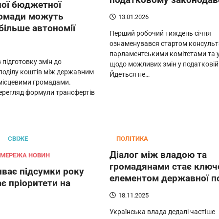
ної бюджетної
ромади можуть
13.01.2026
більше автономії
Перший робочий тиждень січня
ознаменувався стартом консульт
парламентськими комітетами та 
 підготовку змін до
щодо можливих змін у податковій 
поділу коштів між державним
Йдеться не…
місцевими громадами.
ерегляд формули трансфертів
СВІЖЕ
ПОЛІТИКА
Діалог між владою та
 МЕРЕЖА НОВИН
громадянами стає клю
иває підсумки року
елементом державної п
є пріоритети на
18.11.2025
Українська влада дедалі частіше