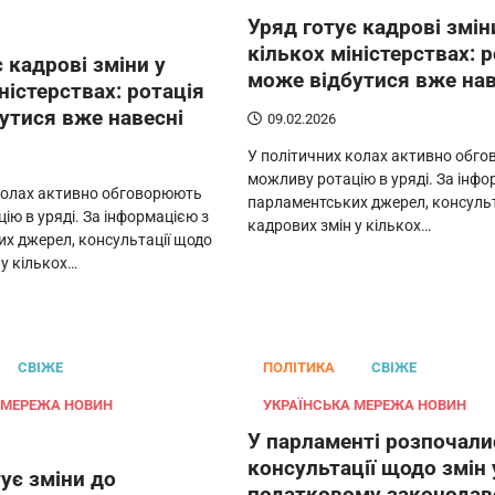
Уряд готує кадрові змін
кількох міністерствах: 
 кадрові зміни у
може відбутися вже нав
ністерствах: ротація
утися вже навесні
09.02.2026
У політичних колах активно обг
можливу ротацію в уряді. За інфо
колах активно обговорюють
парламентських джерел, консульт
ію в уряді. За інформацією з
кадрових змін у кількох…
х джерел, консультації щодо
 у кількох…
СВІЖЕ
ПОЛІТИКА
СВІЖЕ
 МЕРЕЖА НОВИН
УКРАЇНСЬКА МЕРЕЖА НОВИН
У парламенті розпочали
консультації щодо змін 
ує зміни до
податковому законодав