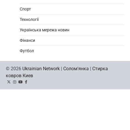
Спорт
Технології
Українська мережа новин
Фінанси
Футбол
© 2026
Ukrainian Network
|
Солом'янка
|
Стирка
ковров Киев
Twitter
Instagram
YouTube
Facebook