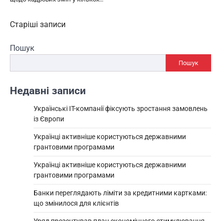
Навігація
Старіші записи
за
Пошук
записами
Пошук
Недавні записи
Українські IT-компанії фіксують зростання замовлень
із Європи
Українці активніше користуються державними
грантовими програмами
Українці активніше користуються державними
грантовими програмами
Банки переглядають ліміти за кредитними картками:
що змінилося для клієнтів