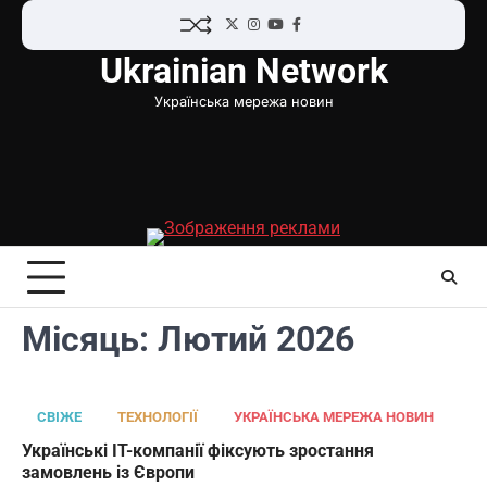
Перейти
Twitter
Instagram
YouTube
Facebook
до
Ukrainian Network
вмісту
Українська мережа новин
Місяць:
Лютий 2026
СВІЖЕ
ТЕХНОЛОГІЇ
УКРАЇНСЬКА МЕРЕЖА НОВИН
Українські IT-компанії фіксують зростання
замовлень із Європи