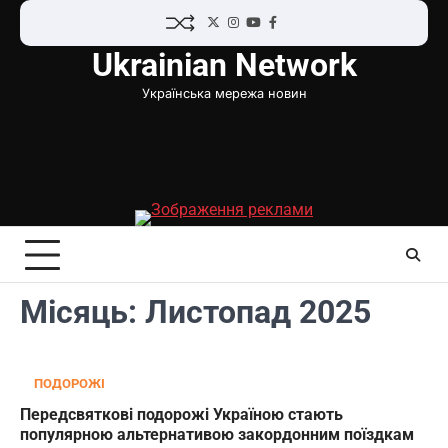
Перейти
Twitter
Instagram
YouTube
Facebook
до
Ukrainian Network
вмісту
Українська мережа новин
Місяць:
Листопад 2025
ПОДОРОЖІ
Передсвяткові подорожі Україною стають
популярною альтернативою закордонним поїздкам