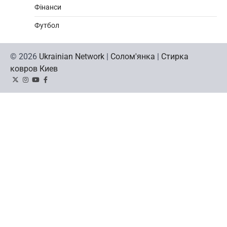
Фінанси
Футбол
© 2026
Ukrainian Network
|
Солом'янка
|
Стирка
ковров Киев
Twitter
Instagram
YouTube
Facebook