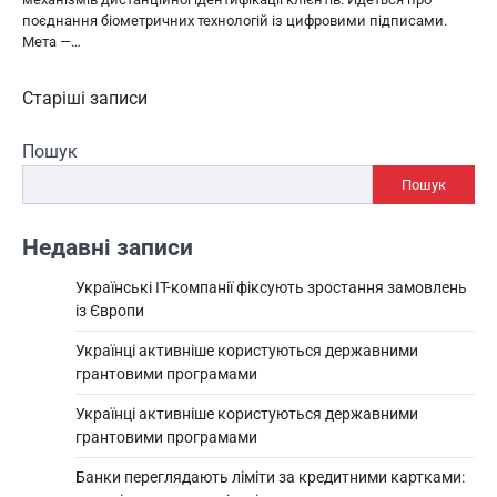
поєднання біометричних технологій із цифровими підписами.
Мета —…
Навігація
Старіші записи
за
Пошук
записами
Пошук
Недавні записи
Українські IT-компанії фіксують зростання замовлень
із Європи
Українці активніше користуються державними
грантовими програмами
Українці активніше користуються державними
грантовими програмами
Банки переглядають ліміти за кредитними картками: