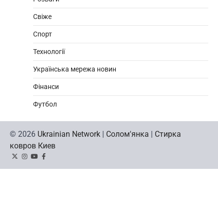
Свіже
Спорт
Технології
Українська мережа новин
Фінанси
Футбол
© 2026
Ukrainian Network
|
Солом'янка
|
Стирка
ковров Киев
Twitter
Instagram
YouTube
Facebook