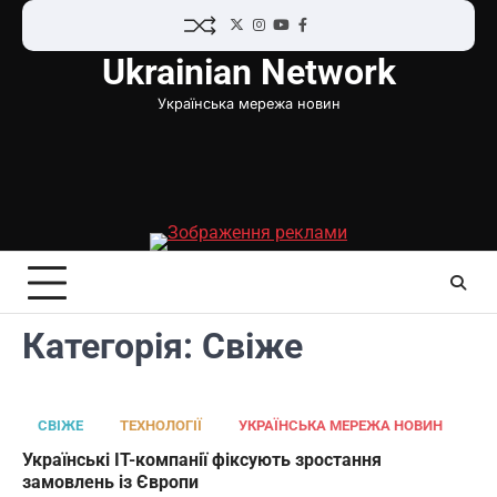
Перейти
Twitter
Instagram
YouTube
Facebook
до
Ukrainian Network
вмісту
Українська мережа новин
Категорія:
Свіже
СВІЖЕ
ТЕХНОЛОГІЇ
УКРАЇНСЬКА МЕРЕЖА НОВИН
Українські IT-компанії фіксують зростання
замовлень із Європи