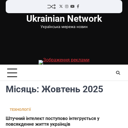
Перейти
Twitter
Instagram
YouTube
Facebook
до
Ukrainian Network
вмісту
Українська мережа новин
Місяць:
Жовтень 2025
ТЕХНОЛОГІЇ
Штучний інтелект поступово інтегрується у
повсякденне життя українців