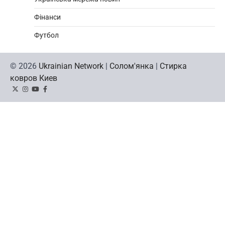
Фінанси
Футбол
© 2026
Ukrainian Network
|
Солом'янка
|
Стирка
ковров Киев
Twitter
Instagram
YouTube
Facebook