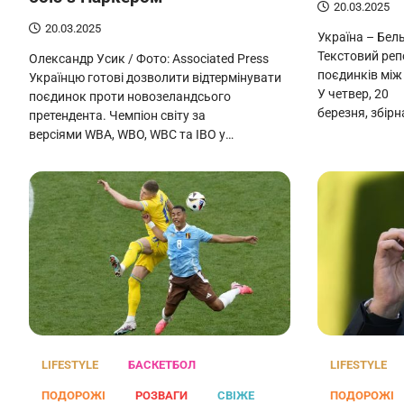
20.03.2025
20.03.2025
Україна – Бель
Текстовий реп
Олександр Усик / Фото: Associated Press
поєдинків між
Українцю готові дозволити відтермінувати
У четвер, 20
поєдинок проти новозеландсього
березня, збірн
претендента. Чемпіон світу за
версіями WBA, WBO, WBC та IBO у…
LIFESTYLE
БАСКЕТБОЛ
LIFESTYLE
ПОДОРОЖІ
РОЗВАГИ
СВІЖЕ
ПОДОРОЖІ