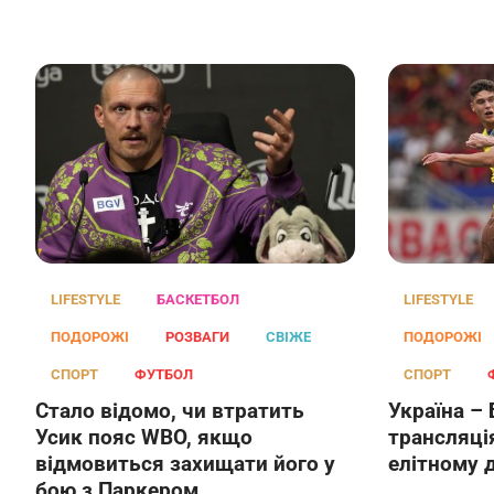
LIFESTYLE
БАСКЕТБОЛ
LIFESTYLE
ПОДОРОЖІ
РОЗВАГИ
СВІЖЕ
ПОДОРОЖІ
СПОРТ
ФУТБОЛ
СПОРТ
Стало відомо, чи втратить
Україна – 
Усик пояс WBO, якщо
трансляція
відмовиться захищати його у
елітному д
бою з Паркером