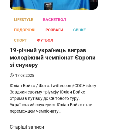
LIFESTYLE
БАСКЕТБОЛ
ПОДОРОЖІ
РОЗВАГИ
СВІЖЕ
СПОРТ
ФУТБОЛ
19-річний українець виграв
молодіжний чемпіонат Європи
зі снукеру
17.03.2025
Юліан Бойко / Фото: twitter.com/CDCHistory
Завдяки своєму тріумфу Юліан Бойко
отримав путівку до Світового туру.
Український снукерист Юліан Бойко став
переможцем чемпіонату…
Навігація
Старіші записи