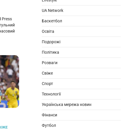
Lifestyle
UA Network
 Press
Баскетбол
тульний
мчасовий
Освіта
Подорожі
Політика
Розваги
Свіже
Спорт
Технології
Українська мережа новин
Фінанси
Футбол
ВІЖЕ