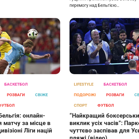
перемогу над Бельгією…
БАСКЕТБОЛ
LIFESTYLE
БАСКЕТБОЛ
РОЗВАГИ
СВІЖЕ
ПОДОРОЖІ
РОЗВАГИ
С
ФУТБОЛ
СПОРТ
ФУТБОЛ
Бельгія: онлайн-
“Найкращий боксерськ
 матчу за місце в
виклик усіх часів”: Парк
ивізіоні Ліги націй
чуттєво заспівав для Ус
пляжі (відео)