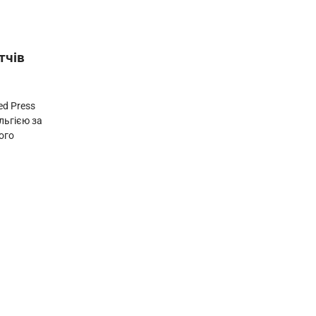
тчів
ed Press
льгією за
ного