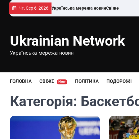
Перейти
Чт, Сер 6, 2026
Українська мережа новин
Свіже
до
вмісту
Ukrainian Network
Українська мережа новин
ГОЛОВНА
СВІЖЕ
ПОЛІТИКА
ПОДОРОЖІ
New
Категорія:
Баскетб