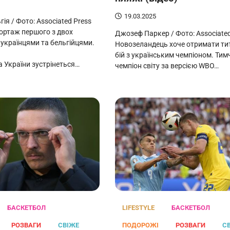
19.03.2025
гія / Фото: Associated Press
ортаж першого з двох
Джозеф Паркер / Фото: Associated
 українцями та бельгійцями.
Новозеландець хоче отримати ти
бій з українським чемпіоном. Ти
а України зустрінеться…
чемпіон світу за версією WBO…
БАСКЕТБОЛ
LIFESTYLE
БАСКЕТБОЛ
РОЗВАГИ
СВІЖЕ
ПОДОРОЖІ
РОЗВАГИ
С