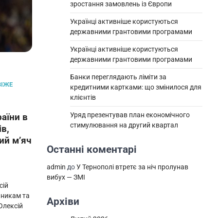
зростання замовлень із Європи
Українці активніше користуються
державними грантовими програмами
Українці активніше користуються
державними грантовими програмами
Банки переглядають ліміти за
ВІЖЕ
кредитними картками: що змінилося для
клієнтів
Уряд презентував план економічного
раїни в
стимулювання на другий квартал
ів,
ий м’яч
Останні коментарі
admin
до
У Тернополі втретє за ніч пролунав
вибух — ЗМІ
сій
ьникам та
Архіви
Олексій