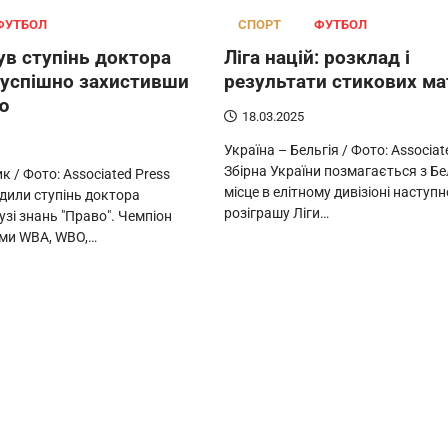
ФУТБОЛ
СПОРТ
ФУТБОЛ
ув ступінь доктора
Ліга націй: розклад і
, успішно захистивши
результати стикових ма
ю
18.03.2025
Україна – Бельгія / Фото: Associat
Збірна України позмагається з Бе
 / Фото: Associated Press
місце в елітному дивізіоні наступ
дили ступінь доктора
розіграшу Ліги…
лузі знань "Право". Чемпіон
іями WBA, WBO,…