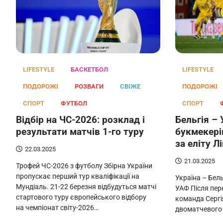
LIFESTYLE
БАСКЕТБОЛ
LIFESTYLE
ПОДОРОЖІ
РОЗВАГИ
СВІЖЕ
ПОДОРОЖІ
СПОРТ
ФУТБОЛ
СПОРТ
Відбір на ЧС-2026: розклад і
Бельгія – 
результати матчів 1-го туру
букмекері
за еліту Л
22.03.2025
21.03.2025
Трофей ЧС-2026 з футболу Збірна України
пропускає перший тур кваліфікації на
Україна – Бель
Мундіаль. 21-22 березня відбудуться матчі
УАФ Після пер
стартового туру європейського відбору
команда Сергі
на чемпіонат світу-2026…
двоматчевого