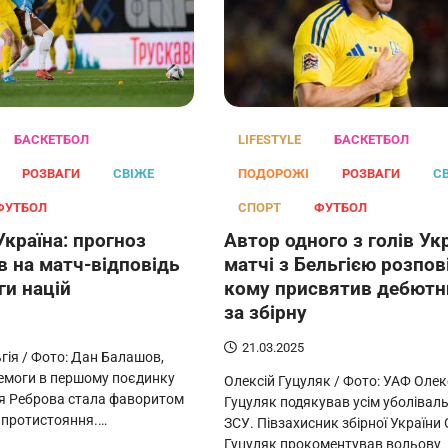
БАСКЕТБОЛ
LIFESTYLE
БАСКЕТБОЛ
РОЗВАГИ
СВІЖЕ
ПОДОРОЖІ
РОЗВАГИ
С
ФУТБОЛ
СПОРТ
ФУТБОЛ
Україна: прогноз
Автор одного з голів Ук
в на матч-відповідь
матчі з Бельгією розпов
іги націй
кому присвятив дебютн
за збірну
21.03.2025
гія / Фото: Дан Балашов,
емоги в першому поєдинку
Олексій Гуцуляк / Фото: УАФ Олек
я Реброва стала фаворитом
Гуцуляк подякував усім уболівал
 протистояння.…
ЗСУ. Півзахисник збірної України 
Гуцуляк прокоментував вольову