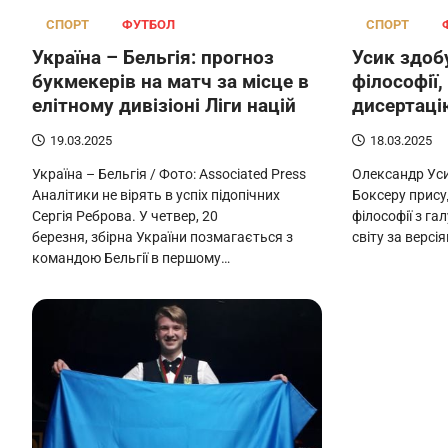
СПОРТ
ФУТБОЛ
СПОРТ
Україна – Бельгія: прогноз
Усик здоб
букмекерів на матч за місце в
філософії
елітному дивізіоні Ліги націй
дисертаці
19.03.2025
18.03.2025
Україна – Бельгія / Фото: Associated Press
Олександр Усик
Аналітики не вірять в успіх підопічних
Боксеру прису
Сергія Реброва. У четвер, 20
філософії з га
березня, збірна України позмагається з
світу за верс
командою Бельгії в першому…