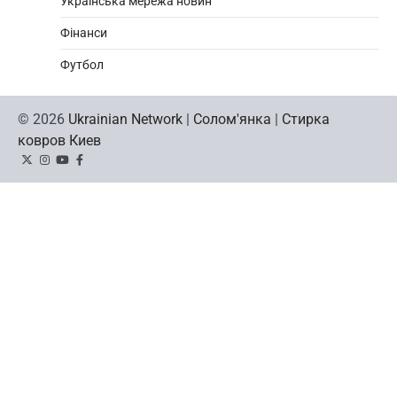
Українська мережа новин
Фінанси
Футбол
© 2026
Ukrainian Network
|
Солом'янка
|
Стирка
ковров Киев
Twitter
Instagram
YouTube
Facebook