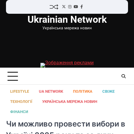
Перейти
Twitter
Instagram
YouTube
Facebook
до
Ukrainian Network
вмісту
Українська мережа новин
LIFESTYLE
UA NETWORK
ПОЛІТИКА
СВІЖЕ
ТЕХНОЛОГІЇ
УКРАЇНСЬКА МЕРЕЖА НОВИН
ФІНАНСИ
Чи можливо провести вибори в