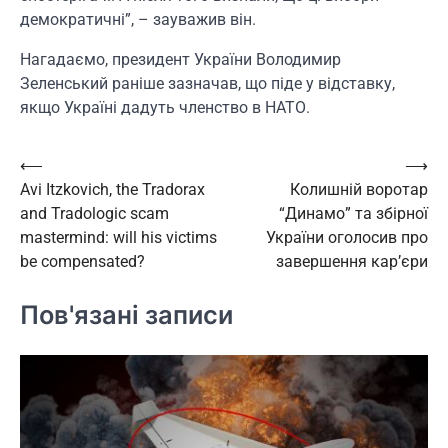
демократичні”, – зауважив він.
Нагадаємо, президент України Володимир
Зеленський раніше зазначав, що піде у відставку,
якщо Україні дадуть членство в НАТО.
Навігація
⟵
⟶
Avi Itzkovich, the Tradorax
Колишній воротар
записів
and Tradologic scam
“Динамо” та збірної
mastermind: will his victims
України оголосив про
be compensated?
завершення кар’єри
Пов'язані записи