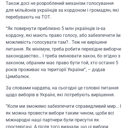
Також досі не розроблений механізм голосування
для мільйонів українців за кордоном і громадян, які
перебувають на ТОТ.
“Як повернути приблизно 5 млн українців із-за
кордону, які мають право голосу, або забезпечити їм
можливість голосувати там?.. Теж не вирішене
питання. Як мінімум, треба робити перехідне виборче
законодавство… І треба змінювати закон, бо згідно з
законом, обраним має право бути той, хто останні 5
років проживає на території України”, – додав
Цимбалюк.
За словами нардепа, на сьогодні це головні питання
щодо виборів в Україні, які потребують вирішення.
“Коли ми зможемо забезпечити справедливий мир… І
як можна провести вибори таким чином, щоби всі
міжнародні наші партнери були присутні як
спостерігачі. А після того визнали, що ці вибори